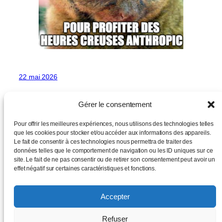
22 mai 2026
Gérer le consentement
Pour offrir les meilleures expériences, nous utilisons des technologies telles
que les cookies pour stocker et/ou accéder aux informations des appareils.
Le fait de consentir à ces technologies nous permettra de traiter des
données telles que le comportement de navigation ou les ID uniques sur ce
site. Le fait de ne pas consentir ou de retirer son consentement peut avoir un
La Forge
effet négatif sur certaines caractéristiques et fonctions.
Politique de confidentialité
Accepter
Critique et démystification
Refuser
Développement logiciel